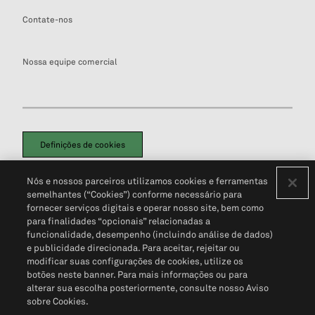
Contate-nos
Nossa equipe comercial
Definições de cookies
Disclaimers Legais
Termos de Uso
Aviso de Cookies
Nós e nossos parceiros utilizamos cookies e ferramentas
Política de Privacidade
Portal de privacidade do cliente (em inglês)
semelhantes (“Cookies”) conforme necessário para
Não Venda Minhas Informações Pessoais
© 2026 S&P Global
fornecer serviços digitais e operar nosso site, bem como
para finalidades “opcionais” relacionadas a
funcionalidade, desempenho (incluindo análise de dados)
e publicidade direcionada. Para aceitar, rejeitar ou
modificar suas configurações de cookies, utilize os
botões neste banner. Para mais informações ou para
alterar sua escolha posteriormente, consulte nosso Aviso
sobre Cookies.