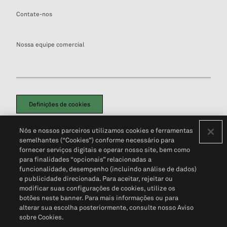
Contate-nos
Nossa equipe comercial
Definições de cookies
Disclaimers Legais
Termos de Uso
Aviso de Cookies
Nós e nossos parceiros utilizamos cookies e ferramentas
Política de Privacidade
Portal de privacidade do cliente (em inglês)
semelhantes (“Cookies”) conforme necessário para
Não Venda Minhas Informações Pessoais
© 2026 S&P Global
fornecer serviços digitais e operar nosso site, bem como
para finalidades “opcionais” relacionadas a
funcionalidade, desempenho (incluindo análise de dados)
e publicidade direcionada. Para aceitar, rejeitar ou
modificar suas configurações de cookies, utilize os
botões neste banner. Para mais informações ou para
alterar sua escolha posteriormente, consulte nosso Aviso
sobre Cookies.