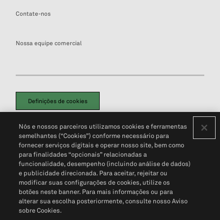
Contate-nos
Nossa equipe comercial
Definições de cookies
Disclaimers Legais
Termos de Uso
Aviso de Cookies
Nós e nossos parceiros utilizamos cookies e ferramentas
Política de Privacidade
Portal de privacidade do cliente (em inglês)
semelhantes (“Cookies”) conforme necessário para
Não Venda Minhas Informações Pessoais
© 2026 S&P Global
fornecer serviços digitais e operar nosso site, bem como
para finalidades “opcionais” relacionadas a
funcionalidade, desempenho (incluindo análise de dados)
e publicidade direcionada. Para aceitar, rejeitar ou
modificar suas configurações de cookies, utilize os
botões neste banner. Para mais informações ou para
alterar sua escolha posteriormente, consulte nosso Aviso
sobre Cookies.