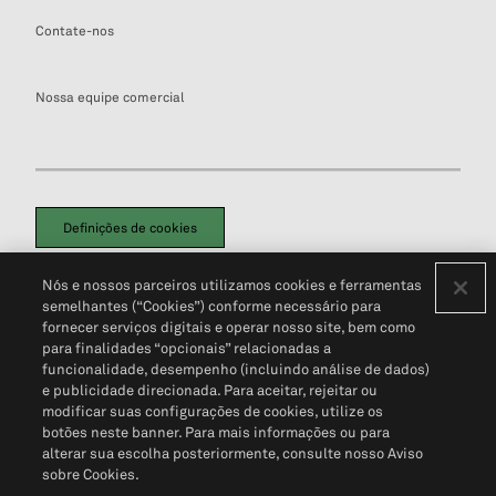
Contate-nos
Nossa equipe comercial
Definições de cookies
Disclaimers Legais
Termos de Uso
Aviso de Cookies
Nós e nossos parceiros utilizamos cookies e ferramentas
Política de Privacidade
Portal de privacidade do cliente (em inglês)
semelhantes (“Cookies”) conforme necessário para
Não Venda Minhas Informações Pessoais
© 2026 S&P Global
fornecer serviços digitais e operar nosso site, bem como
para finalidades “opcionais” relacionadas a
funcionalidade, desempenho (incluindo análise de dados)
e publicidade direcionada. Para aceitar, rejeitar ou
modificar suas configurações de cookies, utilize os
botões neste banner. Para mais informações ou para
alterar sua escolha posteriormente, consulte nosso Aviso
sobre Cookies.