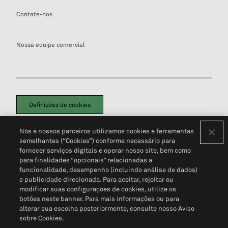
Contate-nos
Nossa equipe comercial
Definições de cookies
Disclaimers Legais
Termos de Uso
Aviso de Cookies
Nós e nossos parceiros utilizamos cookies e ferramentas
Política de Privacidade
Portal de privacidade do cliente (em inglês)
semelhantes (“Cookies”) conforme necessário para
Não Venda Minhas Informações Pessoais
© 2026 S&P Global
fornecer serviços digitais e operar nosso site, bem como
para finalidades “opcionais” relacionadas a
funcionalidade, desempenho (incluindo análise de dados)
e publicidade direcionada. Para aceitar, rejeitar ou
modificar suas configurações de cookies, utilize os
botões neste banner. Para mais informações ou para
alterar sua escolha posteriormente, consulte nosso Aviso
sobre Cookies.