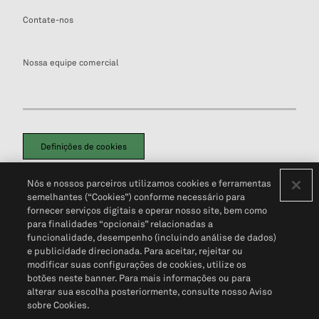
Contate-nos
Nossa equipe comercial
Definições de cookies
Disclaimers Legais
Termos de Uso
Aviso de Cookies
Nós e nossos parceiros utilizamos cookies e ferramentas
Política de Privacidade
Portal de privacidade do cliente (em inglês)
semelhantes (“Cookies”) conforme necessário para
Não Venda Minhas Informações Pessoais
© 2026 S&P Global
fornecer serviços digitais e operar nosso site, bem como
para finalidades “opcionais” relacionadas a
funcionalidade, desempenho (incluindo análise de dados)
e publicidade direcionada. Para aceitar, rejeitar ou
modificar suas configurações de cookies, utilize os
botões neste banner. Para mais informações ou para
alterar sua escolha posteriormente, consulte nosso Aviso
sobre Cookies.