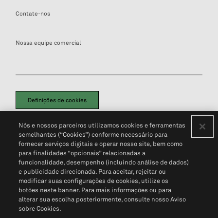
Contate-nos
Nossa equipe comercial
Definições de cookies
Disclaimers Legais
Termos de Uso
Aviso de Cookies
Nós e nossos parceiros utilizamos cookies e ferramentas
Política de Privacidade
Portal de privacidade do cliente (em inglês)
semelhantes (“Cookies”) conforme necessário para
Não Venda Minhas Informações Pessoais
© 2026 S&P Global
fornecer serviços digitais e operar nosso site, bem como
para finalidades “opcionais” relacionadas a
funcionalidade, desempenho (incluindo análise de dados)
e publicidade direcionada. Para aceitar, rejeitar ou
modificar suas configurações de cookies, utilize os
botões neste banner. Para mais informações ou para
alterar sua escolha posteriormente, consulte nosso Aviso
sobre Cookies.