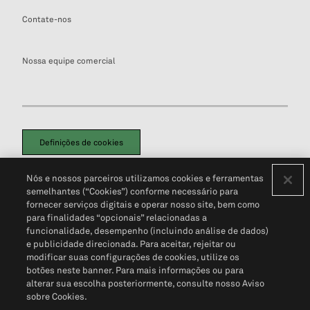
Contate-nos
Nossa equipe comercial
Definições de cookies
Disclaimers Legais
Termos de Uso
Aviso de Cookies
Nós e nossos parceiros utilizamos cookies e ferramentas
Política de Privacidade
Portal de privacidade do cliente (em inglês)
semelhantes (“Cookies”) conforme necessário para
Não Venda Minhas Informações Pessoais
© 2026 S&P Global
fornecer serviços digitais e operar nosso site, bem como
para finalidades “opcionais” relacionadas a
funcionalidade, desempenho (incluindo análise de dados)
e publicidade direcionada. Para aceitar, rejeitar ou
modificar suas configurações de cookies, utilize os
botões neste banner. Para mais informações ou para
alterar sua escolha posteriormente, consulte nosso Aviso
sobre Cookies.