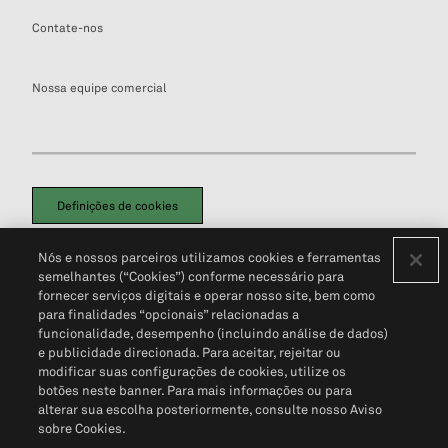
Contate-nos
Nossa equipe comercial
Definições de cookies
Disclaimers Legais
Termos de Uso
Aviso de Cookies
Nós e nossos parceiros utilizamos cookies e ferramentas
Política de Privacidade
Portal de privacidade do cliente (em inglês)
semelhantes (“Cookies”) conforme necessário para
Não Venda Minhas Informações Pessoais
© 2026 S&P Global
fornecer serviços digitais e operar nosso site, bem como
para finalidades “opcionais” relacionadas a
funcionalidade, desempenho (incluindo análise de dados)
e publicidade direcionada. Para aceitar, rejeitar ou
modificar suas configurações de cookies, utilize os
botões neste banner. Para mais informações ou para
alterar sua escolha posteriormente, consulte nosso Aviso
sobre Cookies.