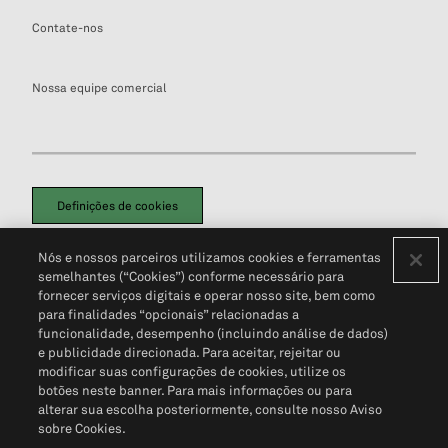
Contate-nos
Nossa equipe comercial
Definições de cookies
Disclaimers Legais
Termos de Uso
Aviso de Cookies
Nós e nossos parceiros utilizamos cookies e ferramentas
Política de Privacidade
Portal de privacidade do cliente (em inglês)
semelhantes (“Cookies”) conforme necessário para
Não Venda Minhas Informações Pessoais
© 2026 S&P Global
fornecer serviços digitais e operar nosso site, bem como
para finalidades “opcionais” relacionadas a
funcionalidade, desempenho (incluindo análise de dados)
e publicidade direcionada. Para aceitar, rejeitar ou
modificar suas configurações de cookies, utilize os
botões neste banner. Para mais informações ou para
alterar sua escolha posteriormente, consulte nosso Aviso
sobre Cookies.