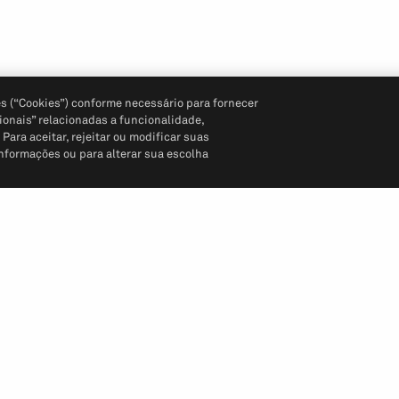
s (“Cookies”) conforme necessário para fornecer
ionais” relacionadas a funcionalidade,
ara aceitar, rejeitar ou modificar suas
informações ou para alterar sua escolha
Siga-nos