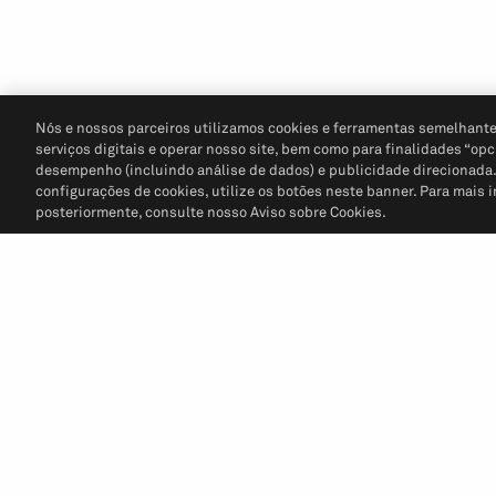
Nós e nossos parceiros utilizamos cookies e ferramentas semelhante
serviços digitais e operar nosso site, bem como para finalidades “opc
desempenho (incluindo análise de dados) e publicidade direcionada. P
configurações de cookies, utilize os botões neste banner. Para mais 
posteriormente, consulte nosso Aviso sobre Cookies.