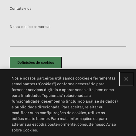
Contate-nos
Nossa equipe comercial
Definições de cookies
Disclaimers Legais
Termos de Uso
Aviso de Cookies
Nós e nossos parceiros utilizamos cookies e ferramentas
Política de Privacidade
Portal de privacidade do cliente (em inglês)
semelhantes (“Cookies”) conforme necessário para
Não Venda Minhas Informações Pessoais
© 2026 S&P Global
fornecer serviços digitais e operar nosso site, bem como
para finalidades “opcionais” relacionadas a
funcionalidade, desempenho (incluindo análise de dados)
e publicidade direcionada. Para aceitar, rejeitar ou
modificar suas configurações de cookies, utilize os
botões neste banner. Para mais informações ou para
alterar sua escolha posteriormente, consulte nosso Aviso
sobre Cookies.