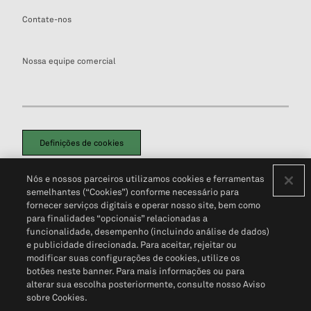
Contate-nos
Nossa equipe comercial
Definições de cookies
Disclaimers Legais
Termos de Uso
Aviso de Cookies
Nós e nossos parceiros utilizamos cookies e ferramentas
Política de Privacidade
Portal de privacidade do cliente (em inglês)
semelhantes (“Cookies”) conforme necessário para
Não Venda Minhas Informações Pessoais
© 2026 S&P Global
fornecer serviços digitais e operar nosso site, bem como
para finalidades “opcionais” relacionadas a
funcionalidade, desempenho (incluindo análise de dados)
e publicidade direcionada. Para aceitar, rejeitar ou
modificar suas configurações de cookies, utilize os
botões neste banner. Para mais informações ou para
alterar sua escolha posteriormente, consulte nosso Aviso
sobre Cookies.