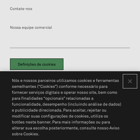
Contate-nos
Nossa equipe comercial
Definições de cookies
Disclaimers Legais
Termos de Uso
Aviso de Cookies
Nós e nossos parceiros utilizamos cookies e ferramentas
Política de Privacidade
Portal de privacidade do cliente (em inglês)
semelhantes (“Cookies”) conforme necessário para
Não Venda Minhas Informações Pessoais
© 2026 S&P Global
fornecer serviços digitais e operar nosso site, bem como
para finalidades “opcionais” relacionadas a
funcionalidade, desempenho (incluindo análise de dados)
e publicidade direcionada. Para aceitar, rejeitar ou
modificar suas configurações de cookies, utilize os
botões neste banner. Para mais informações ou para
alterar sua escolha posteriormente, consulte nosso Aviso
sobre Cookies.