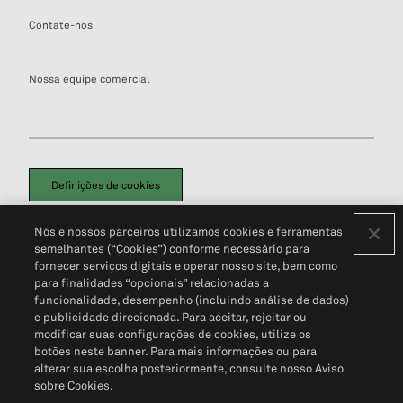
Contate-nos
Nossa equipe comercial
Definições de cookies
Disclaimers Legais
Termos de Uso
Aviso de Cookies
Nós e nossos parceiros utilizamos cookies e ferramentas
Política de Privacidade
Portal de privacidade do cliente (em inglês)
semelhantes (“Cookies”) conforme necessário para
Não Venda Minhas Informações Pessoais
© 2026 S&P Global
fornecer serviços digitais e operar nosso site, bem como
para finalidades “opcionais” relacionadas a
funcionalidade, desempenho (incluindo análise de dados)
e publicidade direcionada. Para aceitar, rejeitar ou
modificar suas configurações de cookies, utilize os
botões neste banner. Para mais informações ou para
alterar sua escolha posteriormente, consulte nosso Aviso
sobre Cookies.