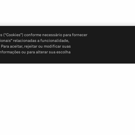
s (“Cookies”) conforme necessário para fornecer
ionais” relacionadas a funcionalidade,
ara aceitar, rejeitar ou modificar suas
informações ou para alterar sua escolha
Siga-nos