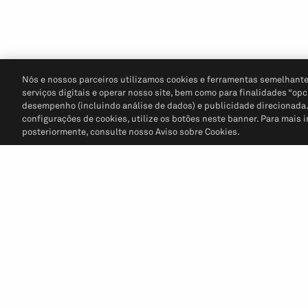
Nós e nossos parceiros utilizamos cookies e ferramentas semelhante
serviços digitais e operar nosso site, bem como para finalidades “opc
desempenho (incluindo análise de dados) e publicidade direcionada. P
configurações de cookies, utilize os botões neste banner. Para mais 
posteriormente, consulte nosso Aviso sobre Cookies.