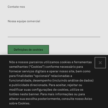
Contate-nos
Nossa equipe comercial
Definições de cookies
Disclaimers Legais
Termos de Uso
Aviso de Cookies
Nós e nossos parceiros utilizamos cookies e ferramentas
Política de Privacidade
Portal de privacidade do cliente (em inglês)
semelhantes (“Cookies”) conforme necessário para
Não Venda Minhas Informações Pessoais
© 2026 S&P Global
fornecer serviços digitais e operar nosso site, bem como
para finalidades “opcionais” relacionadas a
funcionalidade, desempenho (incluindo análise de dados)
e publicidade direcionada. Para aceitar, rejeitar ou
modificar suas configurações de cookies, utilize os
botões neste banner. Para mais informações ou para
alterar sua escolha posteriormente, consulte nosso Aviso
sobre Cookies.