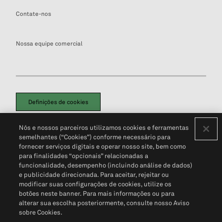
Contate-nos
Nossa equipe comercial
Definições de cookies
Disclaimers Legais
Termos de Uso
Aviso de Cookies
Nós e nossos parceiros utilizamos cookies e ferramentas
Política de Privacidade
Portal de privacidade do cliente (em inglês)
semelhantes (“Cookies”) conforme necessário para
Não Venda Minhas Informações Pessoais
© 2026 S&P Global
fornecer serviços digitais e operar nosso site, bem como
para finalidades “opcionais” relacionadas a
funcionalidade, desempenho (incluindo análise de dados)
e publicidade direcionada. Para aceitar, rejeitar ou
modificar suas configurações de cookies, utilize os
botões neste banner. Para mais informações ou para
alterar sua escolha posteriormente, consulte nosso Aviso
sobre Cookies.