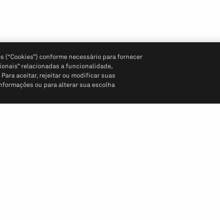
s (“Cookies”) conforme necessário para fornecer
ionais” relacionadas a funcionalidade,
ara aceitar, rejeitar ou modificar suas
informações ou para alterar sua escolha
Siga-nos