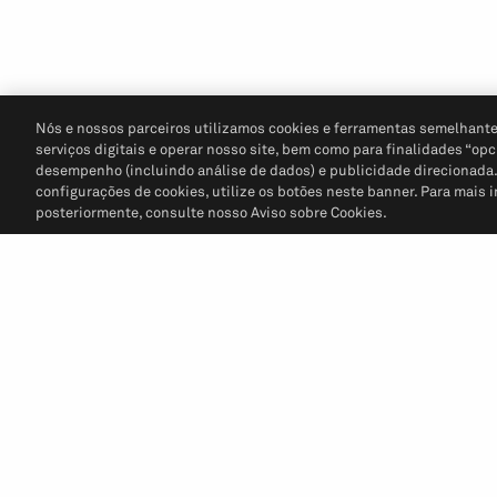
Nós e nossos parceiros utilizamos cookies e ferramentas semelhante
serviços digitais e operar nosso site, bem como para finalidades “opc
desempenho (incluindo análise de dados) e publicidade direcionada. P
configurações de cookies, utilize os botões neste banner. Para mais 
posteriormente, consulte nosso Aviso sobre Cookies.