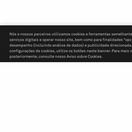
Nós e nossos parceiros utilizamos cookies e ferramentas semelhante
serviços digitais e operar nosso site, bem como para finalidades “opc
desempenho (incluindo análise de dados) e publicidade direcionada. P
configurações de cookies, utilize os botões neste banner. Para mais 
posteriormente, consulte nosso Aviso sobre Cookies.