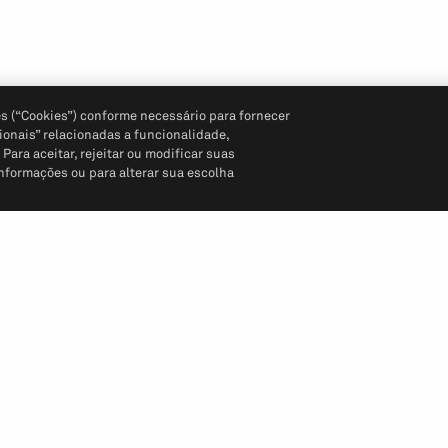
s (“Cookies”) conforme necessário para fornecer
ionais” relacionadas a funcionalidade,
ara aceitar, rejeitar ou modificar suas
informações ou para alterar sua escolha
Siga-nos