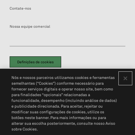
Contate-nos
Nossa equipe comercial
Definições de cookies
Disclaimers Legais
Termos de Uso
Aviso de Cookies
Nós e nossos parceiros utilizamos cookies e ferramentas
Política de Privacidade
Portal de privacidade do cliente (em inglês)
semelhantes (“Cookies”) conforme necessário para
Não Venda Minhas Informações Pessoais
© 2026 S&P Global
fornecer serviços digitais e operar nosso site, bem como
para finalidades “opcionais” relacionadas a
funcionalidade, desempenho (incluindo análise de dados)
e publicidade direcionada. Para aceitar, rejeitar ou
modificar suas configurações de cookies, utilize os
botões neste banner. Para mais informações ou para
alterar sua escolha posteriormente, consulte nosso Aviso
sobre Cookies.