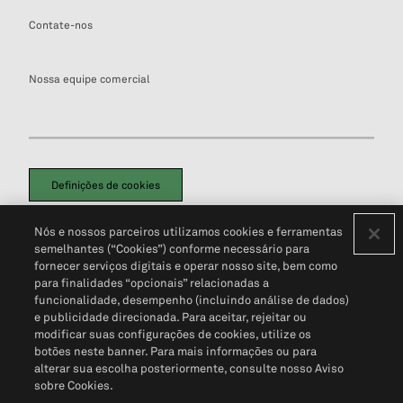
Contate-nos
Nossa equipe comercial
Definições de cookies
Disclaimers Legais
Termos de Uso
Aviso de Cookies
Nós e nossos parceiros utilizamos cookies e ferramentas
Política de Privacidade
Portal de privacidade do cliente (em inglês)
semelhantes (“Cookies”) conforme necessário para
Não Venda Minhas Informações Pessoais
© 2026 S&P Global
fornecer serviços digitais e operar nosso site, bem como
para finalidades “opcionais” relacionadas a
funcionalidade, desempenho (incluindo análise de dados)
e publicidade direcionada. Para aceitar, rejeitar ou
modificar suas configurações de cookies, utilize os
botões neste banner. Para mais informações ou para
alterar sua escolha posteriormente, consulte nosso Aviso
sobre Cookies.