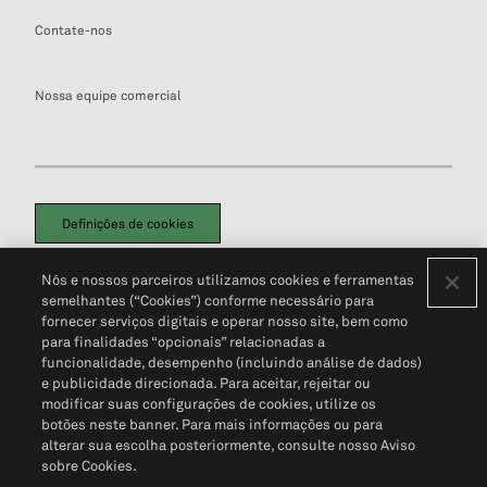
Contate-nos
Nossa equipe comercial
Definições de cookies
Disclaimers Legais
Termos de Uso
Aviso de Cookies
Nós e nossos parceiros utilizamos cookies e ferramentas
Política de Privacidade
Portal de privacidade do cliente (em inglês)
semelhantes (“Cookies”) conforme necessário para
Não Venda Minhas Informações Pessoais
© 2026 S&P Global
fornecer serviços digitais e operar nosso site, bem como
para finalidades “opcionais” relacionadas a
funcionalidade, desempenho (incluindo análise de dados)
e publicidade direcionada. Para aceitar, rejeitar ou
modificar suas configurações de cookies, utilize os
botões neste banner. Para mais informações ou para
alterar sua escolha posteriormente, consulte nosso Aviso
sobre Cookies.