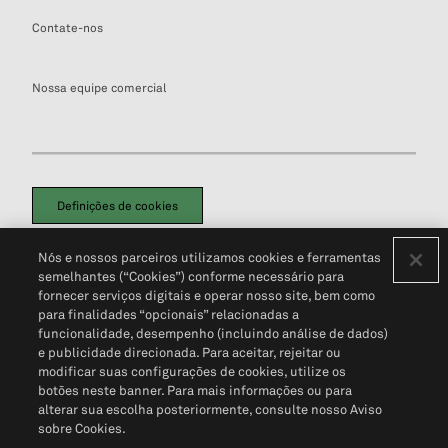
Contate-nos
Nossa equipe comercial
Definições de cookies
Disclaimers Legais
Termos de Uso
Aviso de Cookies
Nós e nossos parceiros utilizamos cookies e ferramentas
Política de Privacidade
Portal de privacidade do cliente (em inglês)
semelhantes (“Cookies”) conforme necessário para
Não Venda Minhas Informações Pessoais
© 2026 S&P Global
fornecer serviços digitais e operar nosso site, bem como
para finalidades “opcionais” relacionadas a
funcionalidade, desempenho (incluindo análise de dados)
e publicidade direcionada. Para aceitar, rejeitar ou
modificar suas configurações de cookies, utilize os
botões neste banner. Para mais informações ou para
alterar sua escolha posteriormente, consulte nosso Aviso
sobre Cookies.