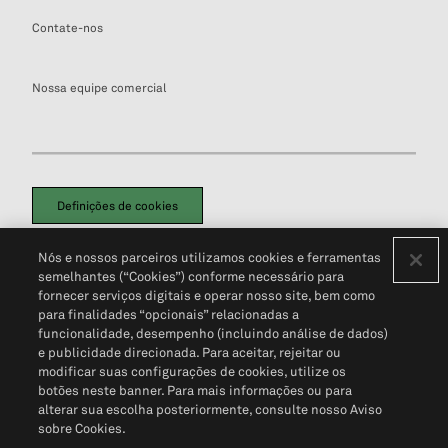
Contate-nos
Nossa equipe comercial
Definições de cookies
Disclaimers Legais
Termos de Uso
Aviso de Cookies
Nós e nossos parceiros utilizamos cookies e ferramentas
Política de Privacidade
Portal de privacidade do cliente (em inglês)
semelhantes (“Cookies”) conforme necessário para
Não Venda Minhas Informações Pessoais
© 2026 S&P Global
fornecer serviços digitais e operar nosso site, bem como
para finalidades “opcionais” relacionadas a
funcionalidade, desempenho (incluindo análise de dados)
e publicidade direcionada. Para aceitar, rejeitar ou
modificar suas configurações de cookies, utilize os
botões neste banner. Para mais informações ou para
alterar sua escolha posteriormente, consulte nosso Aviso
sobre Cookies.