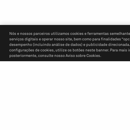
Nós e nossos parceiros utilizamos cookies e ferramentas semelhante
serviços digitais e operar nosso site, bem como para finalidades “opc
desempenho (incluindo análise de dados) e publicidade direcionada. P
configurações de cookies, utilize os botões neste banner. Para mais 
posteriormente, consulte nosso Aviso sobre Cookies.