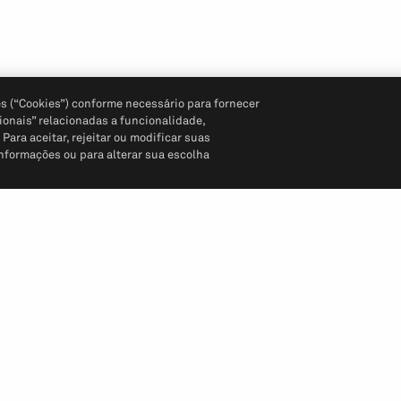
s (“Cookies”) conforme necessário para fornecer
ionais” relacionadas a funcionalidade,
ara aceitar, rejeitar ou modificar suas
informações ou para alterar sua escolha
Siga-nos