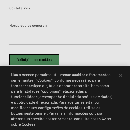
Contate-nos
Nossa equipe comercial
Definições de cookies
Disclaimers Legais
Termos de Uso
Aviso de Cookies
Nós e nossos parceiros utilizamos cookies e ferramentas
Política de Privacidade
Portal de privacidade do cliente (em inglês)
semelhantes (“Cookies”) conforme necessário para
Não Venda Minhas Informações Pessoais
© 2026 S&P Global
fornecer serviços digitais e operar nosso site, bem como
para finalidades “opcionais” relacionadas a
funcionalidade, desempenho (incluindo análise de dados)
e publicidade direcionada. Para aceitar, rejeitar ou
modificar suas configurações de cookies, utilize os
botões neste banner. Para mais informações ou para
alterar sua escolha posteriormente, consulte nosso Aviso
sobre Cookies.