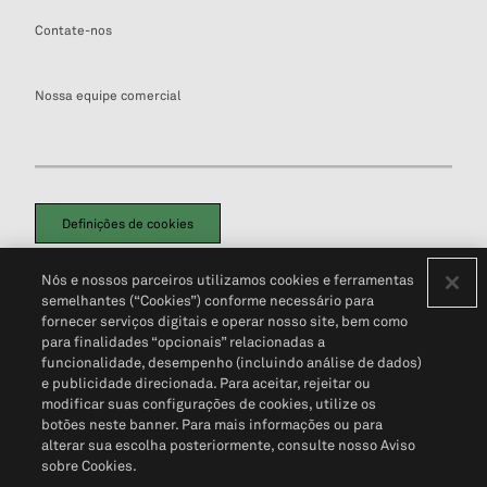
Contate-nos
Nossa equipe comercial
Definições de cookies
Disclaimers Legais
Termos de Uso
Aviso de Cookies
Nós e nossos parceiros utilizamos cookies e ferramentas
Política de Privacidade
Portal de privacidade do cliente (em inglês)
semelhantes (“Cookies”) conforme necessário para
Não Venda Minhas Informações Pessoais
© 2026 S&P Global
fornecer serviços digitais e operar nosso site, bem como
para finalidades “opcionais” relacionadas a
funcionalidade, desempenho (incluindo análise de dados)
e publicidade direcionada. Para aceitar, rejeitar ou
modificar suas configurações de cookies, utilize os
botões neste banner. Para mais informações ou para
alterar sua escolha posteriormente, consulte nosso Aviso
sobre Cookies.