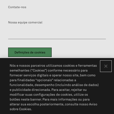
Contate-nos
Nossa equipe comercial
Definições de cookies
Disclaimers Legais
Termos de Uso
Aviso de Cookies
Nós e nossos parceiros utilizamos cookies e ferramentas
Política de Privacidade
Portal de privacidade do cliente (em inglês)
semelhantes (“Cookies”) conforme necessário para
Não Venda Minhas Informações Pessoais
© 2026 S&P Global
fornecer serviços digitais e operar nosso site, bem como
para finalidades “opcionais” relacionadas a
funcionalidade, desempenho (incluindo análise de dados)
e publicidade direcionada. Para aceitar, rejeitar ou
modificar suas configurações de cookies, utilize os
botões neste banner. Para mais informações ou para
alterar sua escolha posteriormente, consulte nosso Aviso
sobre Cookies.