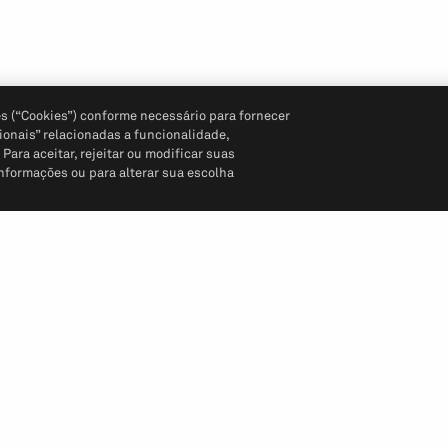
s (“Cookies”) conforme necessário para fornecer
ionais” relacionadas a funcionalidade,
ara aceitar, rejeitar ou modificar suas
informações ou para alterar sua escolha
Siga-nos