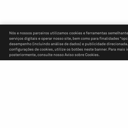
Nós e nossos parceiros utilizamos cookies e ferramentas semelhante
serviços digitais e operar nosso site, bem como para finalidades “opc
desempenho (incluindo análise de dados) e publicidade direcionada. P
configurações de cookies, utilize os botões neste banner. Para mais 
posteriormente, consulte nosso Aviso sobre Cookies.