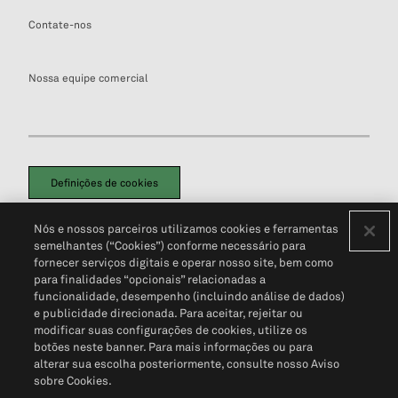
Contate-nos
Nossa equipe comercial
Definições de cookies
Disclaimers Legais
Termos de Uso
Aviso de Cookies
Nós e nossos parceiros utilizamos cookies e ferramentas
Política de Privacidade
Portal de privacidade do cliente (em inglês)
semelhantes (“Cookies”) conforme necessário para
Não Venda Minhas Informações Pessoais
© 2026 S&P Global
fornecer serviços digitais e operar nosso site, bem como
para finalidades “opcionais” relacionadas a
funcionalidade, desempenho (incluindo análise de dados)
e publicidade direcionada. Para aceitar, rejeitar ou
modificar suas configurações de cookies, utilize os
botões neste banner. Para mais informações ou para
alterar sua escolha posteriormente, consulte nosso Aviso
sobre Cookies.