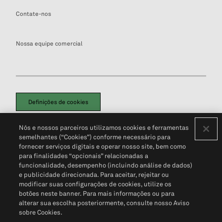
Contate-nos
Nossa equipe comercial
Definições de cookies
Disclaimers Legais
Termos de Uso
Aviso de Cookies
Nós e nossos parceiros utilizamos cookies e ferramentas
Política de Privacidade
Portal de privacidade do cliente (em inglês)
semelhantes (“Cookies”) conforme necessário para
Não Venda Minhas Informações Pessoais
© 2026 S&P Global
fornecer serviços digitais e operar nosso site, bem como
para finalidades “opcionais” relacionadas a
funcionalidade, desempenho (incluindo análise de dados)
e publicidade direcionada. Para aceitar, rejeitar ou
modificar suas configurações de cookies, utilize os
botões neste banner. Para mais informações ou para
alterar sua escolha posteriormente, consulte nosso Aviso
sobre Cookies.