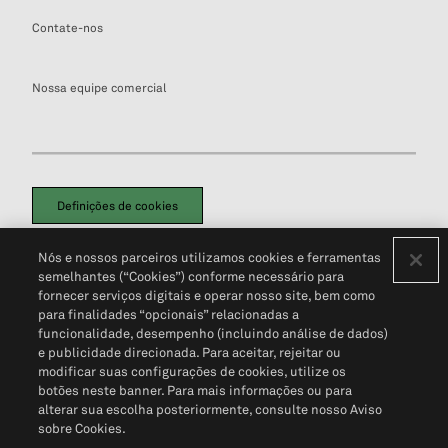
Contate-nos
Nossa equipe comercial
Definições de cookies
Disclaimers Legais
Termos de Uso
Aviso de Cookies
Nós e nossos parceiros utilizamos cookies e ferramentas
Política de Privacidade
Portal de privacidade do cliente (em inglês)
semelhantes (“Cookies”) conforme necessário para
Não Venda Minhas Informações Pessoais
© 2026 S&P Global
fornecer serviços digitais e operar nosso site, bem como
para finalidades “opcionais” relacionadas a
funcionalidade, desempenho (incluindo análise de dados)
e publicidade direcionada. Para aceitar, rejeitar ou
modificar suas configurações de cookies, utilize os
botões neste banner. Para mais informações ou para
alterar sua escolha posteriormente, consulte nosso Aviso
sobre Cookies.