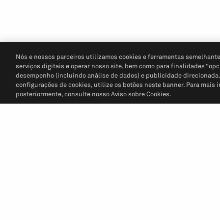
Nós e nossos parceiros utilizamos cookies e ferramentas semelhante
serviços digitais e operar nosso site, bem como para finalidades “opc
desempenho (incluindo análise de dados) e publicidade direcionada. P
configurações de cookies, utilize os botões neste banner. Para mais 
posteriormente, consulte nosso Aviso sobre Cookies.