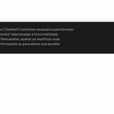
s (“Cookies”) conforme necessário para fornecer
ionais” relacionadas a funcionalidade,
ara aceitar, rejeitar ou modificar suas
informações ou para alterar sua escolha
Siga-nos