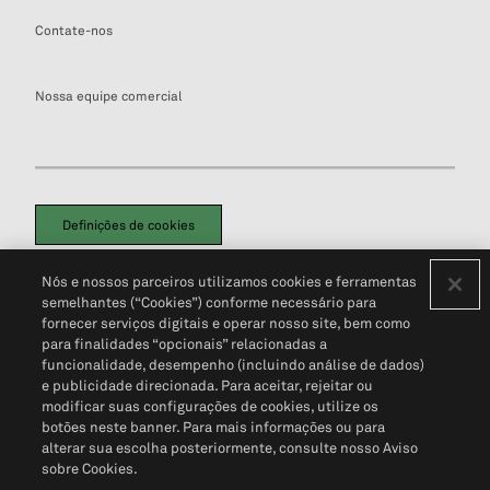
Contate-nos
Nossa equipe comercial
Definições de cookies
Disclaimers Legais
Termos de Uso
Aviso de Cookies
Nós e nossos parceiros utilizamos cookies e ferramentas
Política de Privacidade
Portal de privacidade do cliente (em inglês)
semelhantes (“Cookies”) conforme necessário para
Não Venda Minhas Informações Pessoais
© 2026 S&P Global
fornecer serviços digitais e operar nosso site, bem como
para finalidades “opcionais” relacionadas a
funcionalidade, desempenho (incluindo análise de dados)
e publicidade direcionada. Para aceitar, rejeitar ou
modificar suas configurações de cookies, utilize os
botões neste banner. Para mais informações ou para
alterar sua escolha posteriormente, consulte nosso Aviso
sobre Cookies.