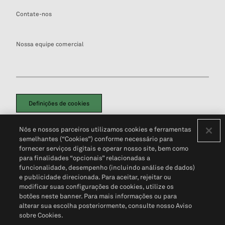
Contate-nos
Nossa equipe comercial
Definições de cookies
Disclaimers Legais
Termos de Uso
Aviso de Cookies
Nós e nossos parceiros utilizamos cookies e ferramentas
Política de Privacidade
Portal de privacidade do cliente (em inglês)
semelhantes (“Cookies”) conforme necessário para
Não Venda Minhas Informações Pessoais
© 2026 S&P Global
fornecer serviços digitais e operar nosso site, bem como
para finalidades “opcionais” relacionadas a
funcionalidade, desempenho (incluindo análise de dados)
e publicidade direcionada. Para aceitar, rejeitar ou
modificar suas configurações de cookies, utilize os
botões neste banner. Para mais informações ou para
alterar sua escolha posteriormente, consulte nosso Aviso
sobre Cookies.