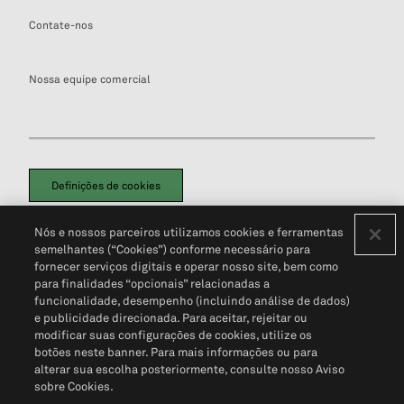
Contate-nos
Nossa equipe comercial
Definições de cookies
Disclaimers Legais
Termos de Uso
Aviso de Cookies
Nós e nossos parceiros utilizamos cookies e ferramentas
Política de Privacidade
Portal de privacidade do cliente (em inglês)
semelhantes (“Cookies”) conforme necessário para
Não Venda Minhas Informações Pessoais
© 2026 S&P Global
fornecer serviços digitais e operar nosso site, bem como
para finalidades “opcionais” relacionadas a
funcionalidade, desempenho (incluindo análise de dados)
e publicidade direcionada. Para aceitar, rejeitar ou
modificar suas configurações de cookies, utilize os
botões neste banner. Para mais informações ou para
alterar sua escolha posteriormente, consulte nosso Aviso
sobre Cookies.