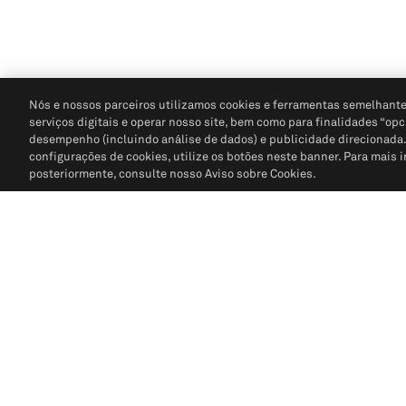
Nós e nossos parceiros utilizamos cookies e ferramentas semelhante
serviços digitais e operar nosso site, bem como para finalidades “opc
desempenho (incluindo análise de dados) e publicidade direcionada. P
configurações de cookies, utilize os botões neste banner. Para mais 
posteriormente, consulte nosso Aviso sobre Cookies.