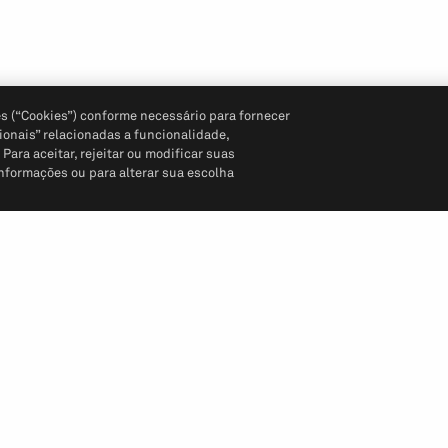
s (“Cookies”) conforme necessário para fornecer
ionais” relacionadas a funcionalidade,
ara aceitar, rejeitar ou modificar suas
informações ou para alterar sua escolha
Siga-nos