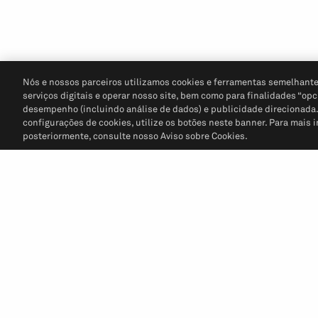
Nós e nossos parceiros utilizamos cookies e ferramentas semelhante
serviços digitais e operar nosso site, bem como para finalidades “opc
desempenho (incluindo análise de dados) e publicidade direcionada. P
configurações de cookies, utilize os botões neste banner. Para mais 
posteriormente, consulte nosso Aviso sobre Cookies.