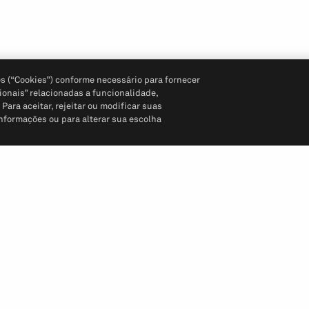
s (“Cookies”) conforme necessário para fornecer
ionais” relacionadas a funcionalidade,
ara aceitar, rejeitar ou modificar suas
informações ou para alterar sua escolha
Siga-nos