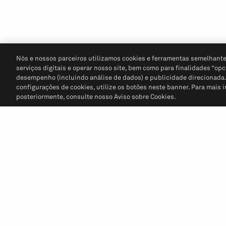
Nós e nossos parceiros utilizamos cookies e ferramentas semelhante
serviços digitais e operar nosso site, bem como para finalidades “opc
desempenho (incluindo análise de dados) e publicidade direcionada. P
configurações de cookies, utilize os botões neste banner. Para mais 
posteriormente, consulte nosso Aviso sobre Cookies.