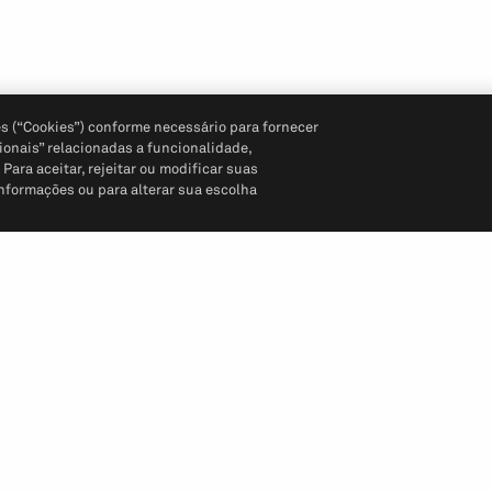
s (“Cookies”) conforme necessário para fornecer
ionais” relacionadas a funcionalidade,
ara aceitar, rejeitar ou modificar suas
informações ou para alterar sua escolha
Siga-nos