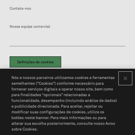
Contate-nos
Nossa equipe comercial
Definições de cookies
Disclaimers Legais
Termos de Uso
Aviso de Cookies
Nós e nossos parceiros utilizamos cookies e ferramentas
Política de Privacidade
Portal de privacidade do cliente (em inglês)
semelhantes (“Cookies”) conforme necessário para
Não Venda Minhas Informações Pessoais
© 2026 S&P Global
fornecer serviços digitais e operar nosso site, bem como
para finalidades “opcionais” relacionadas a
funcionalidade, desempenho (incluindo análise de dados)
e publicidade direcionada. Para aceitar, rejeitar ou
modificar suas configurações de cookies, utilize os
botões neste banner. Para mais informações ou para
alterar sua escolha posteriormente, consulte nosso Aviso
sobre Cookies.