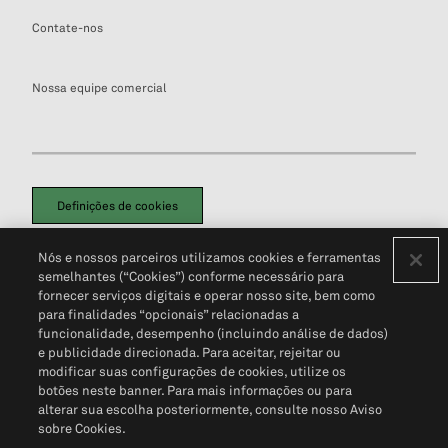
Contate-nos
Nossa equipe comercial
Definições de cookies
Disclaimers Legais
Termos de Uso
Aviso de Cookies
Nós e nossos parceiros utilizamos cookies e ferramentas
Política de Privacidade
Portal de privacidade do cliente (em inglês)
semelhantes (“Cookies”) conforme necessário para
Não Venda Minhas Informações Pessoais
© 2026 S&P Global
fornecer serviços digitais e operar nosso site, bem como
para finalidades “opcionais” relacionadas a
funcionalidade, desempenho (incluindo análise de dados)
e publicidade direcionada. Para aceitar, rejeitar ou
modificar suas configurações de cookies, utilize os
botões neste banner. Para mais informações ou para
alterar sua escolha posteriormente, consulte nosso Aviso
sobre Cookies.