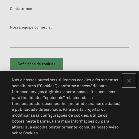
Contate-nos
Nossa equipe comercial
Definições de cookies
Disclaimers Legais
Termos de Uso
Aviso de Cookies
Nós e nossos parceiros utilizamos cookies e ferramentas
Política de Privacidade
Portal de privacidade do cliente (em inglês)
semelhantes (“Cookies”) conforme necessário para
Não Venda Minhas Informações Pessoais
© 2026 S&P Global
fornecer serviços digitais e operar nosso site, bem como
para finalidades “opcionais” relacionadas a
funcionalidade, desempenho (incluindo análise de dados)
e publicidade direcionada. Para aceitar, rejeitar ou
modificar suas configurações de cookies, utilize os
botões neste banner. Para mais informações ou para
alterar sua escolha posteriormente, consulte nosso Aviso
sobre Cookies.