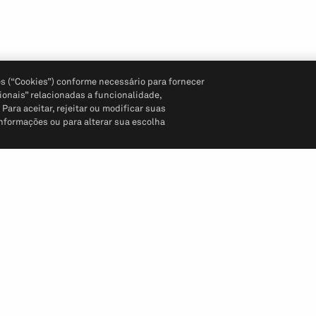
s (“Cookies”) conforme necessário para fornecer
ionais” relacionadas a funcionalidade,
ara aceitar, rejeitar ou modificar suas
informações ou para alterar sua escolha
Siga-nos