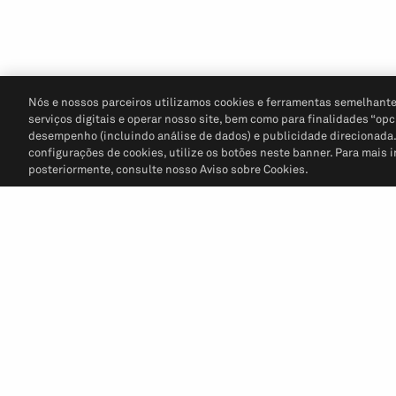
Nós e nossos parceiros utilizamos cookies e ferramentas semelhante
serviços digitais e operar nosso site, bem como para finalidades “opc
desempenho (incluindo análise de dados) e publicidade direcionada. P
configurações de cookies, utilize os botões neste banner. Para mais 
posteriormente, consulte nosso Aviso sobre Cookies.