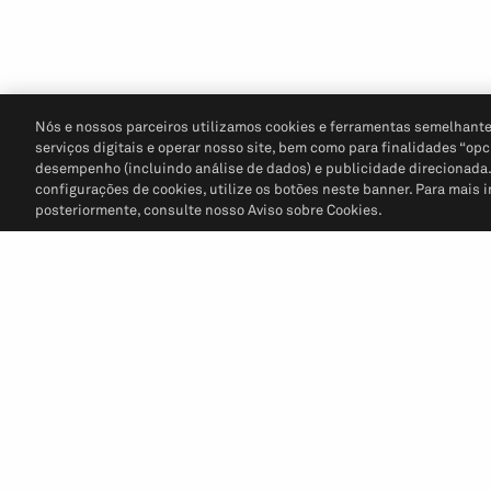
Nós e nossos parceiros utilizamos cookies e ferramentas semelhante
serviços digitais e operar nosso site, bem como para finalidades “opc
desempenho (incluindo análise de dados) e publicidade direcionada. P
configurações de cookies, utilize os botões neste banner. Para mais 
posteriormente, consulte nosso Aviso sobre Cookies.