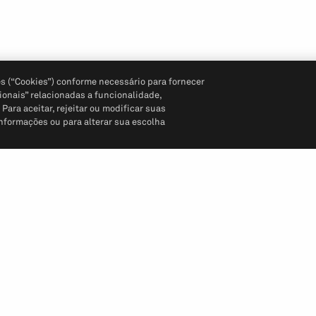
s (“Cookies”) conforme necessário para fornecer
ionais” relacionadas a funcionalidade,
ara aceitar, rejeitar ou modificar suas
informações ou para alterar sua escolha
Siga-nos