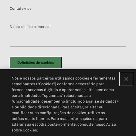
Contate-nos
Nossa equipe comercial
Definições de cookies
Disclaimers Legais
Termos de Uso
Aviso de Cookies
Nós e nossos parceiros utilizamos cookies e ferramentas
Política de Privacidade
Portal de privacidade do cliente (em inglês)
semelhantes (“Cookies”) conforme necessário para
Não Venda Minhas Informações Pessoais
© 2026 S&P Global
fornecer serviços digitais e operar nosso site, bem como
para finalidades “opcionais” relacionadas a
funcionalidade, desempenho (incluindo análise de dados)
e publicidade direcionada. Para aceitar, rejeitar ou
modificar suas configurações de cookies, utilize os
botões neste banner. Para mais informações ou para
alterar sua escolha posteriormente, consulte nosso Aviso
sobre Cookies.