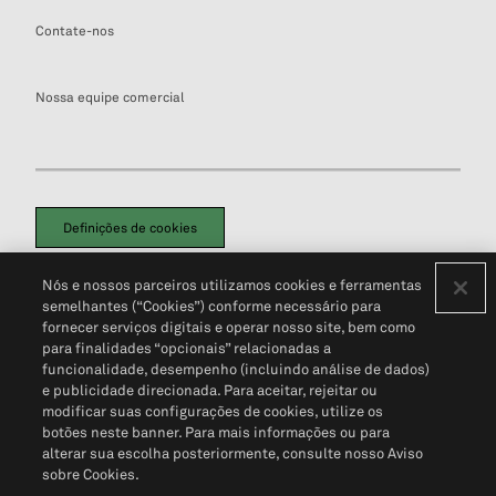
Contate-nos
Nossa equipe comercial
Definições de cookies
Disclaimers Legais
Termos de Uso
Aviso de Cookies
Nós e nossos parceiros utilizamos cookies e ferramentas
Política de Privacidade
Portal de privacidade do cliente (em inglês)
semelhantes (“Cookies”) conforme necessário para
Não Venda Minhas Informações Pessoais
© 2026 S&P Global
fornecer serviços digitais e operar nosso site, bem como
para finalidades “opcionais” relacionadas a
funcionalidade, desempenho (incluindo análise de dados)
e publicidade direcionada. Para aceitar, rejeitar ou
modificar suas configurações de cookies, utilize os
botões neste banner. Para mais informações ou para
alterar sua escolha posteriormente, consulte nosso Aviso
sobre Cookies.