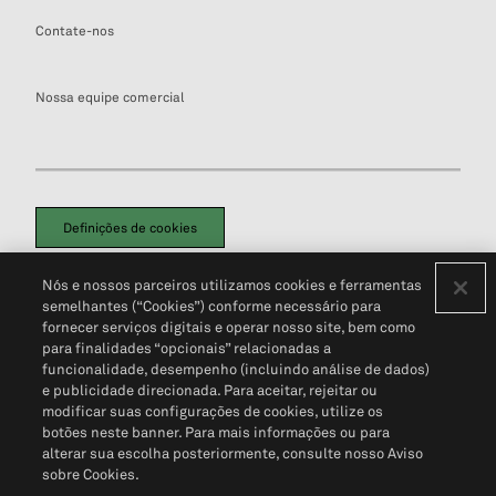
Contate-nos
Nossa equipe comercial
Definições de cookies
Disclaimers Legais
Termos de Uso
Aviso de Cookies
Nós e nossos parceiros utilizamos cookies e ferramentas
Política de Privacidade
Portal de privacidade do cliente (em inglês)
semelhantes (“Cookies”) conforme necessário para
Não Venda Minhas Informações Pessoais
© 2026 S&P Global
fornecer serviços digitais e operar nosso site, bem como
para finalidades “opcionais” relacionadas a
funcionalidade, desempenho (incluindo análise de dados)
e publicidade direcionada. Para aceitar, rejeitar ou
modificar suas configurações de cookies, utilize os
botões neste banner. Para mais informações ou para
alterar sua escolha posteriormente, consulte nosso Aviso
sobre Cookies.