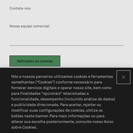
Contate-nos
Nossa equipe comercial
Definições de cookies
Disclaimers Legais
Termos de Uso
Aviso de Cookies
Nós e nossos parceiros utilizamos cookies e ferramentas
Política de Privacidade
Portal de privacidade do cliente (em inglês)
semelhantes (“Cookies”) conforme necessário para
Não Venda Minhas Informações Pessoais
© 2026 S&P Global
fornecer serviços digitais e operar nosso site, bem como
para finalidades “opcionais” relacionadas a
funcionalidade, desempenho (incluindo análise de dados)
e publicidade direcionada. Para aceitar, rejeitar ou
modificar suas configurações de cookies, utilize os
botões neste banner. Para mais informações ou para
alterar sua escolha posteriormente, consulte nosso Aviso
sobre Cookies.