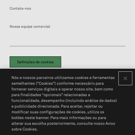
Contate-nos
Nossa equipe comercial
Definições de cookies
Disclaimers Legais
Termos de Uso
Aviso de Cookies
Nós e nossos parceiros utilizamos cookies e ferramentas
Política de Privacidade
Portal de privacidade do cliente (em inglês)
semelhantes (“Cookies”) conforme necessário para
Não Venda Minhas Informações Pessoais
© 2026 S&P Global
fornecer serviços digitais e operar nosso site, bem como
para finalidades “opcionais” relacionadas a
funcionalidade, desempenho (incluindo análise de dados)
e publicidade direcionada. Para aceitar, rejeitar ou
modificar suas configurações de cookies, utilize os
botões neste banner. Para mais informações ou para
alterar sua escolha posteriormente, consulte nosso Aviso
sobre Cookies.